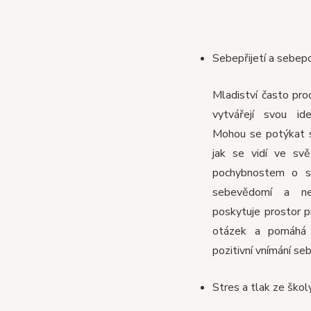
Sebepřijetí a sebepo
Mladiství často pro
vytvářejí svou id
Mohou se potýkat s
jak se vidí ve sv
pochybnostem o s
sebevědomí a nej
poskytuje prostor 
otázek a pomáhá 
pozitivní vnímání se
Stres a tlak ze škol