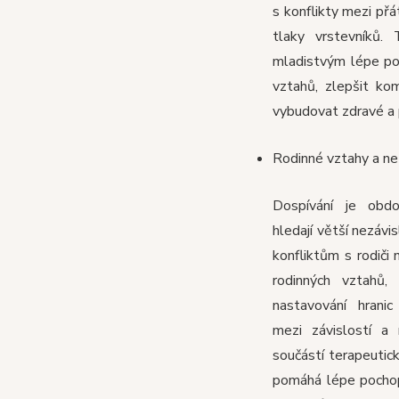
s konflikty mezi přá
tlaky vrstevníků.
mladistvým lépe po
vztahů, zlepšit ko
vybudovat zdravé a 
Rodinné vztahy a ne
Dospívání je obd
hledají větší nezávi
konfliktům s rodiči
rodinných vztahů,
nastavování hrani
mezi závislostí a 
součástí terapeutick
pomáhá lépe pochopi