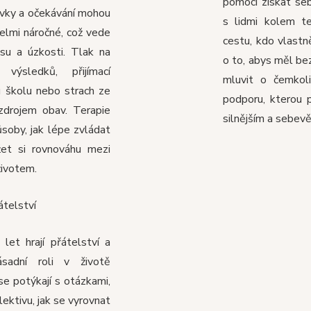
pomoci získat se
vky a očekávání mohou
s lidmi kolem te
velmi náročné, což vede
cestu, kdo vlastn
su a úzkosti. Tlak na
o to, abys měl b
 výsledků, přijímací
mluvit o čemkoli
 školu nebo strach ze
podporu, kterou 
 zdrojem obav. Terapie
silnějším a sebe
ůsoby, jak lépe zvládat
žet si rovnováhu mezi
životem.
átelství
et hrají přátelství a
ásadní roli v životě
se potýkají s otázkami,
ektivu, jak se vyrovnat