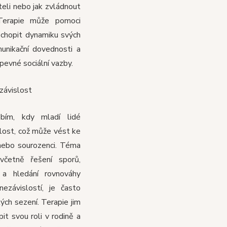
teli nebo jak zvládnout
 Terapie může pomoci
chopit dynamiku svých
munikační dovednosti a
pevné sociální vazby.
závislost
obím, kdy mladí lidé
slost, což může vést ke
 nebo sourozenci. Téma
 včetně řešení sporů,
c a hledání rovnováhy
nezávislostí, je často
ých sezení. Terapie jim
t svou roli v rodině a