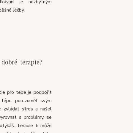
etkávání je nezbytným
ěšné léčby.
m dobré terapie?
pie pro tebe je podpořit
 lépe porozuměl svým
e zvládat stres a našel
vyrovnat s problémy, se
otýkáš. Terapie ti může