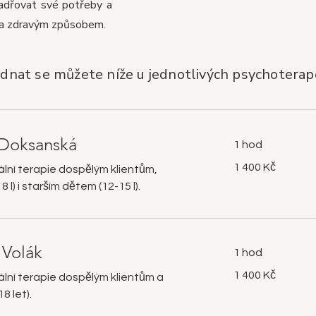
yjadřovat své potřeby a
m a zdravým způsobem.
dnat se můžete níže u jednotlivých psychotera
 Doksanská
1 hod
1 400
1 400 Kč
uální terapie dospělým klientům,
českých
korun
 l) i starším dětem (12-15 l).
 Volák
1 hod
1 400
1 400 Kč
uální terapie dospělým klientům a
českých
korun
8 let).