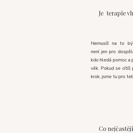
Je terapie v
Nemusíš na to bý
není jen pro dospěl
kdo hledá pomoc a 
věk. Pokud se cítíš 
krok, jsme tu pro te
Co nejčastěji