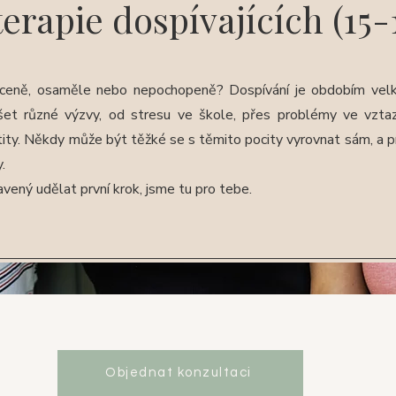
erapie dospívajících (15-1
raceně, osaměle nebo nepochopeně? Dospívání je obdobím vel
et různé výzvy, od stresu ve škole, přes problémy ve vztaz
ntity. Někdy může být těžké se s těmito pocity vyrovnat sám, a 
.
avený udělat první krok, jsme tu pro tebe.
Objednat konzultaci