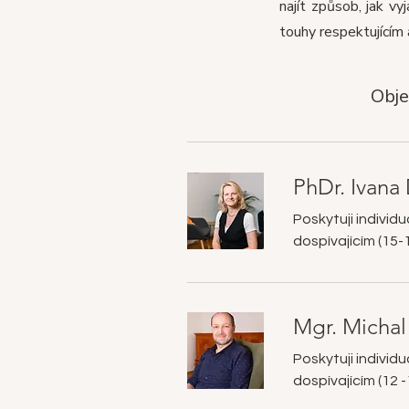
najít způsob, jak v
touhy respektující
Obje
PhDr. Ivana
Poskytuji individ
dospívajícím (15-18
Mgr. Michal
Poskytuji individ
dospívajícím (12 -1