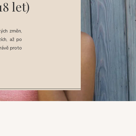
8 let)
kých změn,
ích, až po
právě proto