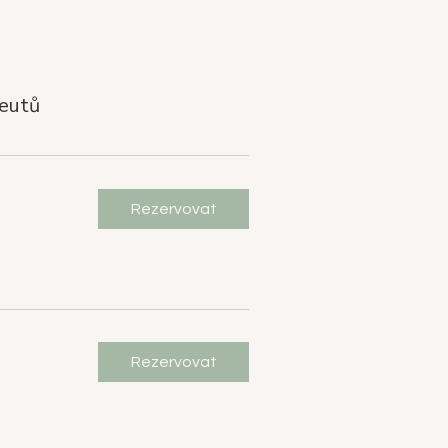
peutů
Rezervovat
Rezervovat