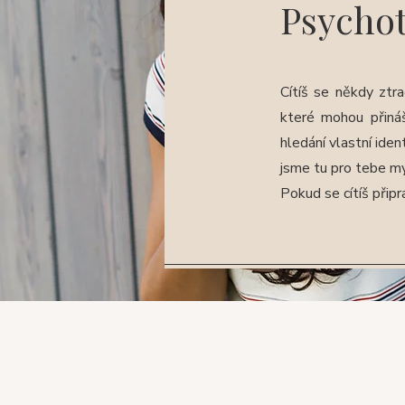
Psychot
Cítíš se někdy zt
které mohou přináš
hledání vlastní ide
jsme tu pro tebe my
Pokud se cítíš připr