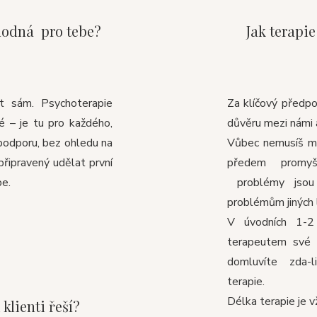
hodná pro tebe?
Jak terapi
t sám. Psychoterapie
Za klíčový předp
é – je tu pro každého,
důvěru mezi námi 
podporu, bez ohledu na
Vůbec nemusíš mí
připravený udělat první
předem promy
be.
problémy jsou 
problémům jiných l
V úvodních 1-2
terapeutem své 
domluvíte zda-
terapie.
Délka terapie je vž
 klienti řeší?