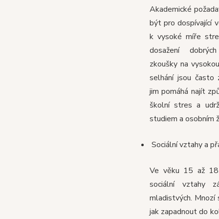
Akademické požada
být pro dospívající 
k vysoké míře stre
dosažení dobrých
zkoušky na vysokou
selhání jsou často
jim pomáhá najít zp
školní stres a udr
studiem a osobním 
Sociální vztahy a př
Ve věku 15 až 18 l
sociální vztahy z
mladistvých. Mnozí 
jak zapadnout do kol