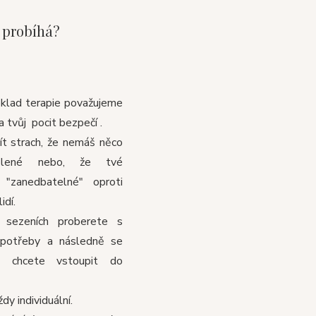
e probíhá?
oklad terapie považujeme
a tvůj pocit bezpečí .
t strach, že nemáš něco
šlené nebo, že tvé
"zanedbatelné" oproti
idí.
 sezeních proberete s
potřeby a následně se
li chcete vstoupit do
dy individuální.