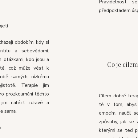
Pravidelnost s
předpokladem úsp
jetí
cházejí obdobím, kdy si
entitu a sebevědomí.
 otázkami, kdo jsou a
Co je cíle
ětě, což může vést k
obě samých, nízkému
istotě. Terapie jim
pro prozkoumání těchto
Cílem dobré tera
jim nalézt zdravé a
tě v tom, abys
be sama.
emocím, naučil s
způsoby, jak se 
y
kterými se teď p