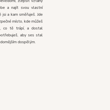
bevědomí, zlepšit vztahy
be a najít svou vlastní
ě jsi a kam směřuješ. Jde
ezpečné místo, kde můžeš
, co tě trápí, a dostal
potřebuješ, aby ses stal
vědomějším dospělým.