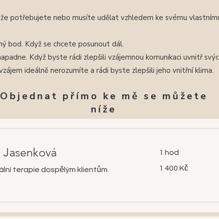
, že potřebujete nebo musíte udělat vzhledem ke svému vlastnímu j
vný bod. Když se chcete posunout dál.
napadne. Když byste rádi zlepšili vzájemnou komunikaci uvnitř svý
zájem ideálně nerozumíte a rádi byste zlepšili jeho vnitřní klima.
Objednat přímo ke mě se můžete
níže
a Jasenková
1 hod
1 400
1 400 Kč
uální terapie dospělým klientům.
českých
korun