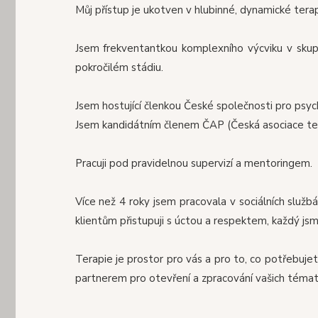
Můj přístup je ukotven v hlubinné, dynamické terapi
Jsem frekventantkou komplexního výcviku v skup
pokročilém stádiu.
Jsem hostující členkou České společnosti pro psyc
Jsem kandidátním členem ČAP (Česká asociace te
Pracuji pod pravidelnou supervizí a mentoringem.
Více než 4 roky jsem pracovala v sociálních služ
klientům přistupuji s úctou a respektem, každý jsm
Terapie je prostor pro vás a pro to, co potřebuj
partnerem pro otevření a zpracování vašich téma