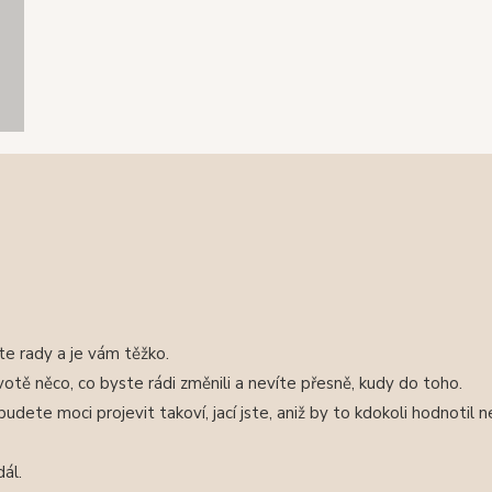
víte rady a je vám těžko.
votě něco, co byste rádi změnili a nevíte přesně, kudy do toho.
udete moci projevit takoví, jací jste, aniž by to kdokoli hodnotil
dál.