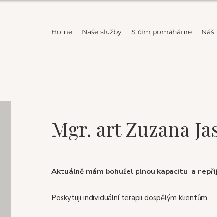
Home
Naše služby
S čím pomáháme
Náš
Mgr. art Zuzana J
Aktuálně mám bohužel plnou kapacitu a nepřij
Poskytuji individuální terapii dospělým klientům.