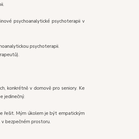
i.
inové psychoanalytické psychoterapii v
hoanalytickou psychoterapii.
rapeutů).
bách, konkrétně v domově pro seniory. Ke
e jedinečný.
ete řešit. Mým úkolem je být empatickým
t v bezpečném prostoru.