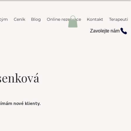
 tým
Ceník
Blog
Online rezervace
Kontakt
Terapeuti
Zavolejte nám
asenková
ímám nové klienty.