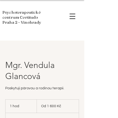
Psychoterapeutické
centrum Certitudo
Praha 2 - Vinohrady
Mgr. Vendula
Glancová
Poskytuji párovou a rodinou terapii.
Od
1 600
1 hod
1
Od 1 600 Kč
českých
korun
h
o