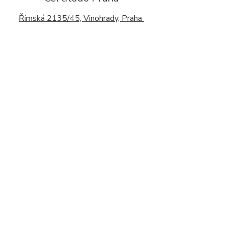
Římská 2135/45, Vinohrady, Praha
+ 420 602 050 762
info@centrumcertitudo.cz
Kontaktní formulář
Chci se objednat
Vybrat si terapeuta