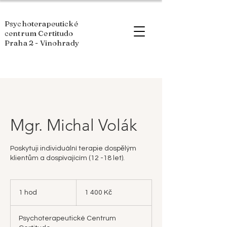
Psychoterapeutické
centrum Certitudo
Praha 2 - Vinohrady
Mgr. Michal Volák
Poskytuji individuální terapie dospělým
klientům a dospívajícím (12 -18 let).
1 400
českých
1 hod
1
1 400 Kč
korun
h
o
Psychoterapeutické Centrum